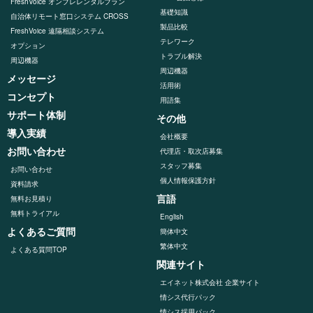
FreshVoice オンプレレンタルプラン
基礎知識
自治体リモート窓口システム CROSS
製品比較
FreshVoice 遠隔相談システム
テレワーク
オプション
トラブル解決
周辺機器
周辺機器
メッセージ
活用術
コンセプト
用語集
サポート体制
その他
導入実績
会社概要
お問い合わせ
代理店・取次店募集
スタッフ募集
お問い合わせ
個人情報保護方針
資料請求
言語
無料お見積り
無料トライアル
English
よくあるご質問
簡体中文
繁体中文
よくある質問TOP
関連サイト
エイネット株式会社 企業サイト
情シス代行パック
情シス採用パック