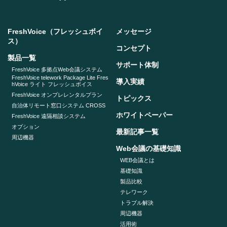
FreshVoice（フレッシュボイ
メッセージ
ス）
コンセプト
製品一覧
サポート体制
FreshVoice 多拠点Web会議システム
FreshVoice telework Package Lite Fres
導入実績
hVoice ライト フレッシュボイス
FreshVoice オンプレレンタルプラン
トピックス
自治体リモート窓口システム CROSS
ホワイトペーパー
FreshVoice 遠隔相談システム
オプション
最新記事一覧
周辺機器
Web会議の基礎知識
WEB会議とは
基礎知識
製品比較
テレワーク
トラブル解決
周辺機器
活用術