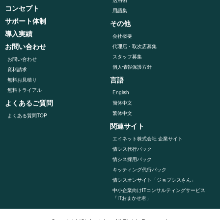
コンセプト
用語集
サポート体制
その他
導入実績
会社概要
お問い合わせ
代理店・取次店募集
スタッフ募集
お問い合わせ
個人情報保護方針
資料請求
言語
無料お見積り
無料トライアル
English
よくあるご質問
簡体中文
繁体中文
よくある質問TOP
関連サイト
エイネット株式会社 企業サイト
情シス代行パック
情シス採用パック
キッティング代⾏パック
情シスオンサイト「ジョブシスさん」
中小企業向けITコンサルティングサービス
「ITおまかせ君」