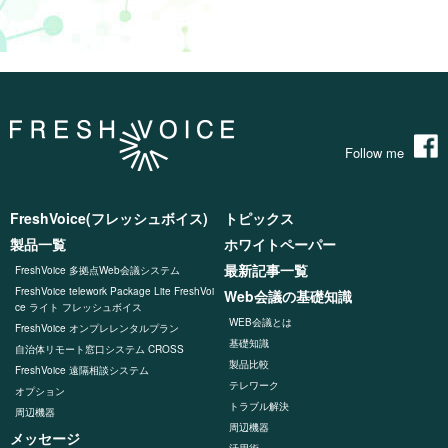
Follow me
FreshVoice(フレッシュボイス)
トピックス
製品一覧
ホワイトペーパー
最新記事一覧
FreshVoice 多拠点Web会議システム
FreshVoice telework Package Lite FreshVoi
Web会議の基礎知識
ce ライト フレッシュボイス
WEB会議とは
FreshVoice オンプレレンタルプラン
基礎知識
自治体リモート窓口システム CROSS
製品比較
FreshVoice 遠隔相談システム
テレワーク
オプション
トラブル解決
周辺機器
周辺機器
メッセージ
活用術