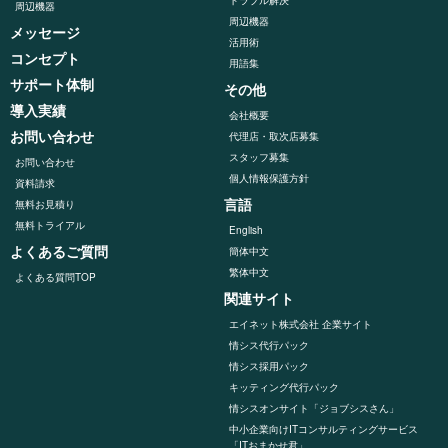
トラブル解決
周辺機器
周辺機器
メッセージ
活用術
コンセプト
用語集
サポート体制
その他
導入実績
会社概要
お問い合わせ
代理店・取次店募集
スタッフ募集
お問い合わせ
個人情報保護方針
資料請求
言語
無料お見積り
無料トライアル
English
よくあるご質問
簡体中文
繁体中文
よくある質問TOP
関連サイト
エイネット株式会社 企業サイト
情シス代行パック
情シス採用パック
キッティング代⾏パック
情シスオンサイト「ジョブシスさん」
中小企業向けITコンサルティングサービス
「ITおまかせ君」