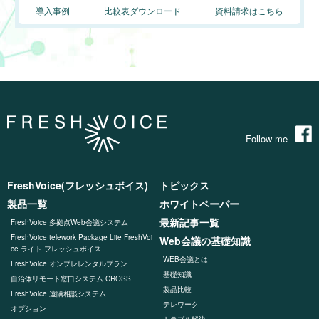
導入事例
比較表ダウンロード
資料請求はこちら
Follow me
FreshVoice(フレッシュボイス)
トピックス
製品一覧
ホワイトペーパー
最新記事一覧
FreshVoice 多拠点Web会議システム
FreshVoice telework Package Lite FreshVoi
Web会議の基礎知識
ce ライト フレッシュボイス
WEB会議とは
FreshVoice オンプレレンタルプラン
基礎知識
自治体リモート窓口システム CROSS
製品比較
FreshVoice 遠隔相談システム
テレワーク
オプション