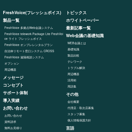
FreshVoice(フレッシュボイス)
トピックス
製品一覧
ホワイトペーパー
最新記事一覧
FreshVoice 多拠点Web会議システム
FreshVoice telework Package Lite FreshVoi
Web会議の基礎知識
ce ライト フレッシュボイス
WEB会議とは
FreshVoice オンプレレンタルプラン
基礎知識
自治体リモート窓口システム CROSS
製品比較
FreshVoice 遠隔相談システム
テレワーク
オプション
トラブル解決
周辺機器
周辺機器
メッセージ
活用術
コンセプト
用語集
サポート体制
その他
導入実績
会社概要
お問い合わせ
代理店・取次店募集
スタッフ募集
お問い合わせ
個人情報保護方針
資料請求
言語
無料お見積り