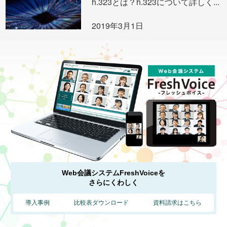
h.323とは？h.323について詳しく...
2019年3月1日
Web会議システムFreshVoiceを
さらにくわしく
導入事例
比較表ダウンロード
資料請求はこちら