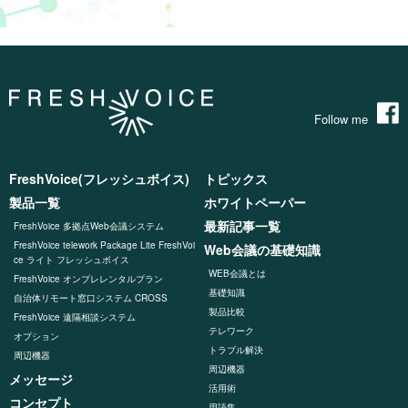
Follow me
FreshVoice(フレッシュボイス)
トピックス
製品一覧
ホワイトペーパー
最新記事一覧
FreshVoice 多拠点Web会議システム
FreshVoice telework Package Lite FreshVoi
Web会議の基礎知識
ce ライト フレッシュボイス
WEB会議とは
FreshVoice オンプレレンタルプラン
基礎知識
自治体リモート窓口システム CROSS
製品比較
FreshVoice 遠隔相談システム
テレワーク
オプション
トラブル解決
周辺機器
周辺機器
メッセージ
活用術
コンセプト
用語集