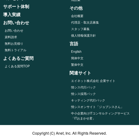
サポート体制
その他
導入実績
会社概要
お問い合わせ
代理店・取次店募集
スタッフ募集
お問い合わせ
個人情報保護方針
資料請求
言語
無料お見積り
無料トライアル
English
よくあるご質問
簡体中文
繁体中文
よくある質問TOP
関連サイト
エイネット株式会社 企業サイト
情シス代行パック
情シス採用パック
キッティング代⾏パック
情シスオンサイト「ジョブシスさん」
中小企業向けITコンサルティングサービス
「ITおまかせ君」
Copyright (C) Anet, Inc. All Rights Reserved.