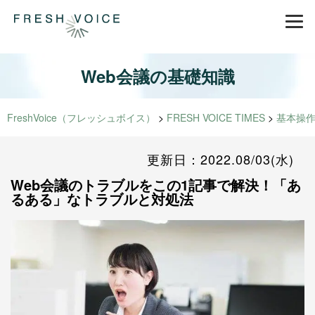
Web会議の基礎知識
FreshVoice（フレッシュボイス）
>
FRESH VOICE TIMES
>
基本操
更新日：2022.08/03(水)
Web会議のトラブルをこの1記事で解決！「あ
るある」なトラブルと対処法