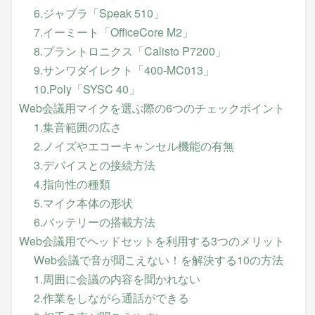
6.ジャブラ「Speak 510」
7.イーミート「OfficeCore M2」
8.プラントロニクス「Calisto P7200」
9.サンワダイレクト「400-MC013」
10.Poly「SYSC 40」
Web会議用マイクを選ぶ際の6つのチェックポイント
1.集音範囲の広さ
2.ノイズやエコーキャンセル機能の有無
3.デバイスとの接続方法
4.指向性の種類
5.マイク本体の形状
6.バッテリーの搭載方法
Web会議用でヘッドセットを利用する3つのメリット
Web会議で音が聞こえない！を解決する10の方法
1.周囲に会議の内容を聞かれない
2.作業をしながら通話ができる