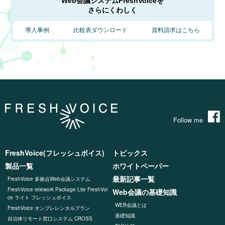
Web会議システムFreshVoiceを
さらにくわしく
導入事例
比較表ダウンロード
資料請求はこちら
Follow me
FreshVoice(フレッシュボイス)
トピックス
製品一覧
ホワイトペーパー
最新記事一覧
FreshVoice 多拠点Web会議システム
FreshVoice telework Package Lite FreshVoi
Web会議の基礎知識
ce ライト フレッシュボイス
WEB会議とは
FreshVoice オンプレレンタルプラン
基礎知識
自治体リモート窓口システム CROSS