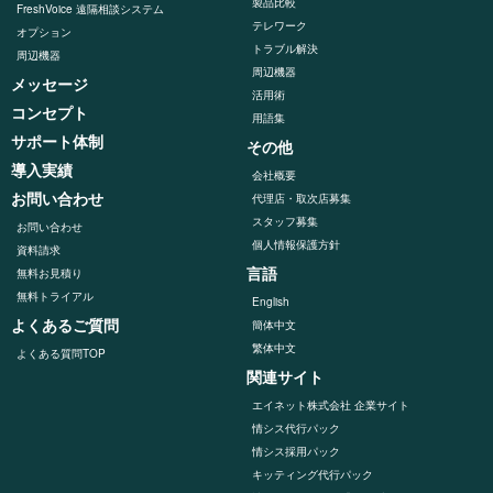
製品比較
FreshVoice 遠隔相談システム
テレワーク
オプション
トラブル解決
周辺機器
周辺機器
メッセージ
活用術
コンセプト
用語集
サポート体制
その他
導入実績
会社概要
お問い合わせ
代理店・取次店募集
スタッフ募集
お問い合わせ
個人情報保護方針
資料請求
言語
無料お見積り
無料トライアル
English
よくあるご質問
簡体中文
繁体中文
よくある質問TOP
関連サイト
エイネット株式会社 企業サイト
情シス代行パック
情シス採用パック
キッティング代⾏パック